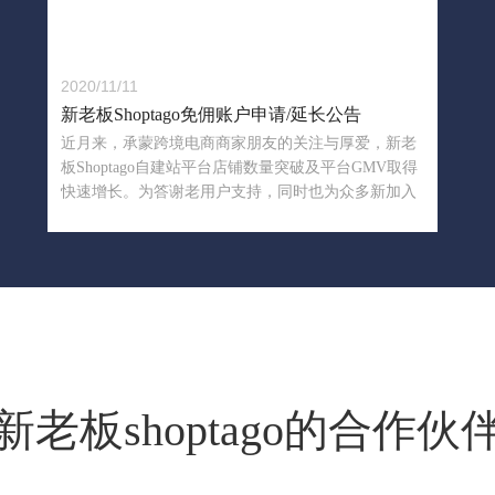
2020/11/11
新老板Shoptago免佣账户申请/延长公告
近月来，承蒙跨境电商商家朋友的关注与厚爱，新老
板Shoptago自建站平台店铺数量突破及平台GMV取得
快速增长。为答谢老用户支持，同时也为众多新加入
跨境电商独立站行列的运营团队提供更多支持，我司
将发放免佣期至少3个月的免佣特权账户。
新老板shoptago的合作伙