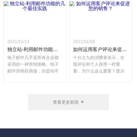
持走下去的方向。
2021/01/13
2021/01/06
独立站-利用邮件功能的几个最佳实践
如何运用客户评论来促进您的销售？
电子邮件几乎是所有企业都
十分之九的消费者表示，在
采用的一种营销策略。电子
线评论和个人推荐一样重
邮件营销容易做，但是却不
要。为什么这么重要？显示
容易做对，这就是为什么大
了人们对客户评论的信任。
多数企业在电子邮件活动中
如果你的亲戚或密友推荐了
得到的弊大于利。以下是由
什么，你是相信他们的。因
新老板shoptago整理出来的
此，90%的消费者都是以同
+
查看更多新闻
四种通过电子邮件提高营销
样的信任度阅读客户评论
效果方法。
的。获得好的评价是一回
事，但是如何使它们变的更
重要。以下是新老板
Shoptago收集使用客户评价