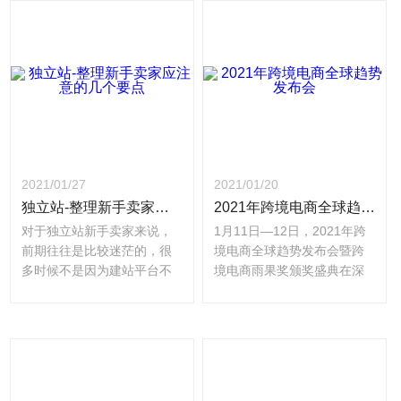
站。与此同时，独立站迎来
时也希望在新的一年里可以
新的风口，新的模式和新的
继续得到大家的关注及支
增长。回顾2020年，独立站
持，并且会一如既往为大家
都有哪些精彩的表现，2021
提供优质的服务。
年又有哪些趋势和新的机会
点？看看新老板Shoptago自
建站平台副总经理黎立华怎
么说……
2021/01/27
2021/01/20
独立站-整理新手卖家应注意的几个要点
2021年跨境电商全球趋势发布会
对于独立站新手卖家来说，
1月11日—12日，2021年跨
前期往往是比较迷茫的，很
境电商全球趋势发布会暨跨
多时候不是因为建站平台不
境电商雨果奖颁奖盛典在深
好，就是因为广告转化差，
圳举行，这是一场跨境电商
会开始自我怀疑是否是哪里
行业的全球千人盛会。新老
出了问题，不知道是否还有
板Shoptago自建站也在其
意义继续做下去。所以，根
中，让我们来看下此次活动
据新老板Shoptago自建站给
的盛况及亮点吧！
出的建议，可能你会找到坚