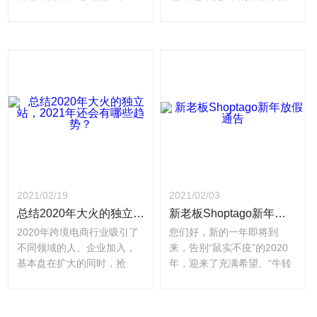
里，市场营销的一部分虽然
费市场和产业链条都已经十
一直是一致的，但在战略上
分成熟，是跨境电商独立站
发生了巨大的变化，这就是
的主阵地。但近来年，跨境
博客。博客是任何企业的关
电商独立站新入局的优质卖
键要素。但我们总是会遇到
家越来越多，存量市场份额
这样的问题：“为什么我的企
必然会被瓜分，加上欧美市
业它需要博客？”无论你经营
场政策影响，导致欧美市场
哪种公司，无论是在线企业
门槛有所提高；而新兴市场
家还是本地企业，你都应该
也日趋成熟，特别是去年疫
拥有它—博客。以下是新老
情的影响下，加速推动着当
板Shoptago整理的跨境电商
地消费者形成新的消费习
企业需要博客的六个原因：
惯。在各种因素叠加的情况
2021/02/19
2021/02/03
下，新兴市场也变得尤其引
总结2020年大火的独立站，2021年还会有哪些趋势？
新老板Shoptago新年放假通告
人关注。 自去年10月份以
来，新老板Shoptago自建站
2020年跨境电商行业吸引了
您们好，新的一年即将到
平台上开始出现了很多使用
不同领域的人、企业加入，
来，告别“鼠实不疫”的2020
小语种的站点，小语种店铺
基本盘在扩大的同时，抢
年，迎来了充满希望、“牛转
的数量在接下来
食、竞争的人也越来越多。
乾坤”的2021年！在此，感谢
卖家们不再局限于某个单一
大家这一年来对新老板
的平台，兼顾着平台和独立
Shoptago的支持与信任，同