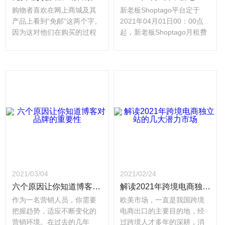
购物者喜欢在网上商城及其
新老板Shoptago平台定于
产品上看到“免邮”这两个字。
2021年04月01日00：00点
因为这对他们在购买的过程
起，新老板Shoptago月租费
中是一种激励，他们会觉得
用由¥399.00元调整为
自己少花了钱。 但是免费送
¥499.00元，平台交易手续费
货对您的电子商务业务有好
保持0.3%不变。
处吗？它会增加您的销售量
吗？以下是新老板Shoptago
整理出来的关于这两个问题
的解答。
2021/03/04
2021/02/24
六个原因让你知道博客对品牌的重要性
解读2021年跨境电商独立站的几大潜力市场
作为一名营销人员，你需要
欧美市场，一直是我国跨境
把握趋势，适应不断变化的
电商出口的主要目的地，经
营销环境。在过去的几年
过跨境人才多年的深耕，消